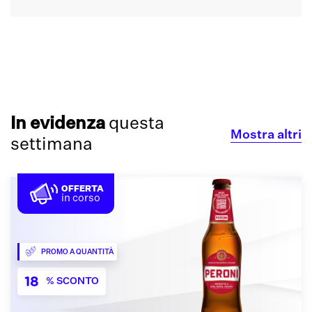
Circa 90 Depositi in Italia.
Scopri Dove Siamo
In evidenza
questa
Mostra altri
settimana
OFFERTA
in corso
PROMO A QUANTITÀ
18
% SCONTO