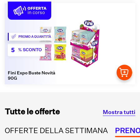
OFFERTA
in corso
PROMO A QUANTITÀ
5
% SCONTO
Fini Expo Buste Novità
90G
Tutte le offerte
Mostra tutti
OFFERTE DELLA SETTIMANA
PRENO