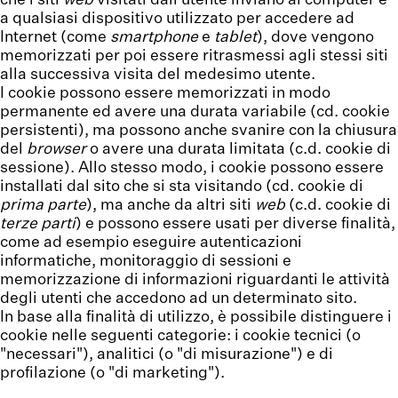
che i siti
web
visitati dall’utente inviano al computer e
a qualsiasi dispositivo utilizzato per accedere ad
Internet (come
smartphone
e
tablet
), dove vengono
memorizzati per poi essere ritrasmessi agli stessi siti
alla successiva visita del medesimo utente.
I cookie possono essere memorizzati in modo
permanente ed avere una durata variabile (cd. cookie
persistenti), ma possono anche svanire con la chiusura
del
browser
o avere una durata limitata (c.d. cookie di
sessione). Allo stesso modo, i cookie possono essere
installati dal sito che si sta visitando (cd. cookie di
prima parte
), ma anche da altri siti
web
(c.d. cookie di
terze parti
) e possono essere usati per diverse finalità,
come ad esempio eseguire autenticazioni
informatiche, monitoraggio di sessioni e
memorizzazione di informazioni riguardanti le attività
degli utenti che accedono ad un determinato sito.
In base alla finalità di utilizzo, è possibile distinguere i
cookie nelle seguenti categorie: i cookie tecnici (o
"necessari"), analitici (o "di misurazione") e di
profilazione (o "di marketing").