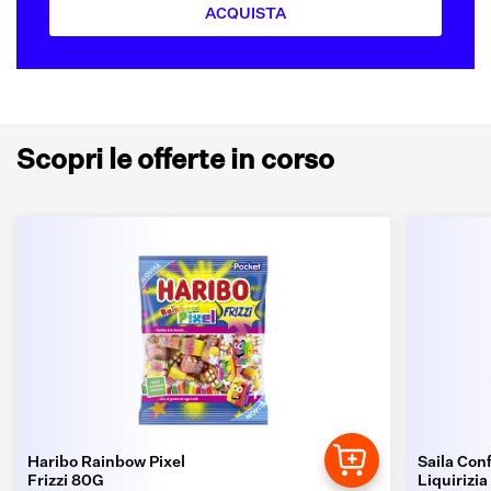
ACQUISTA
Scopri le offerte in corso
Haribo Rainbow Pixel
Saila Conf
Frizzi 80G
Liquirizia