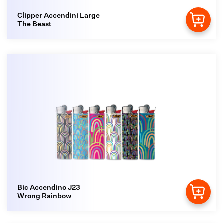
Clipper Accendini Large
The Beast
Bic Accendino J23
Wrong Rainbow