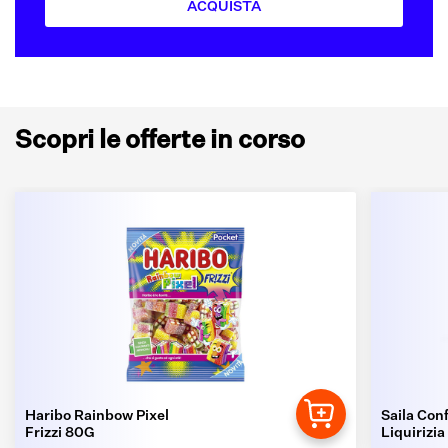
ACQUISTA
Scopri le offerte in corso
Haribo Rainbow Pixel
Saila Conf
Frizzi 80G
Liquirizia