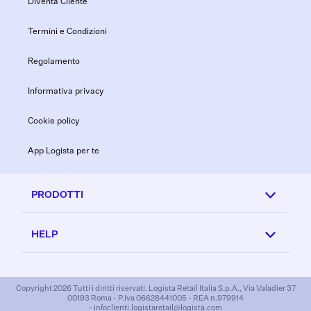
Diventa Cliente
Termini e Condizioni
Regolamento
Informativa privacy
Cookie policy
App Logista per te
PRODOTTI
HELP
Copyright 2026 Tutti i diritti riservati. Logista Retail Italia S.p.A., Via Valadier 37
00193 Roma - P.Iva 06628441005 - REA n.979914
- infoclienti.logistaretail@logista.com