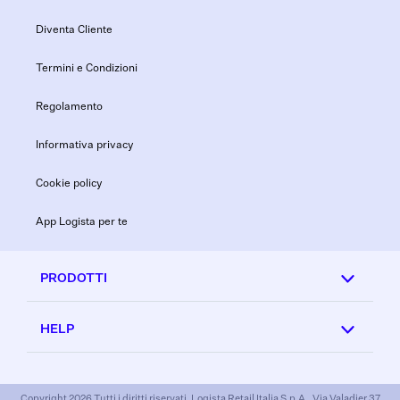
Diventa Cliente
Termini e Condizioni
Regolamento
Informativa privacy
Cookie policy
App Logista per te
PRODOTTI
HELP
Copyright 2026 Tutti i diritti riservati. Logista Retail Italia S.p.A., Via Valadier 37