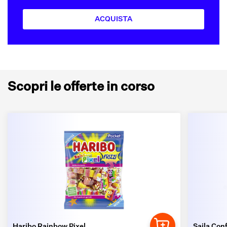
ACQUISTA
Scopri le offerte in corso
Haribo Rainbow Pixel
Saila Conf