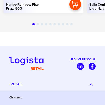
Haribo Rainbow Pixel
Saila Conf
Frizzi 80G
Liquirizia
SEGUICI SUI SOCIAL
RETAIL
Chi siamo