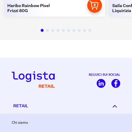
Haribo Rainbow Pixel
Saila Conf
Frizzi 80G
Liquirizia
SEGUICI SUI SOCIAL
RETAIL
Chi siamo