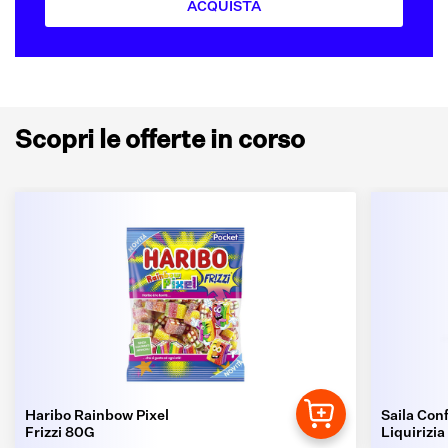
ACQUISTA
Scopri le offerte in corso
Haribo Rainbow Pixel
Saila Conf
Frizzi 80G
Liquirizia