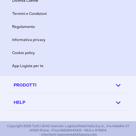
Diventa Cliente
Termini e Condizioni
Regolamento
Informativa privacy
Cookie policy
App Logista per te
PRODOTTI
HELP
Copyright 2026 Tutti i diritti riservati. Logista Retail Italia S.p.A., Via Valadier 37
00193 Roma - P.Iva 06628441005 - REA n.979914
- infoclienti.logistaretail@logista.com