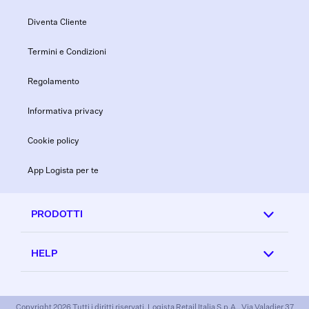
Diventa Cliente
Termini e Condizioni
Regolamento
Informativa privacy
Cookie policy
App Logista per te
PRODOTTI
HELP
Copyright 2026 Tutti i diritti riservati. Logista Retail Italia S.p.A., Via Valadier 37