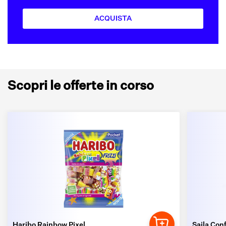
ACQUISTA
Scopri le offerte in corso
Haribo Rainbow Pixel
Saila Conf