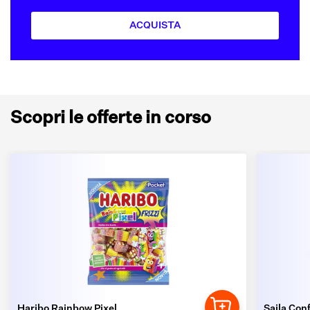
ACQUISTA
Scopri le offerte in corso
Haribo Rainbow Pixel
Saila Conf