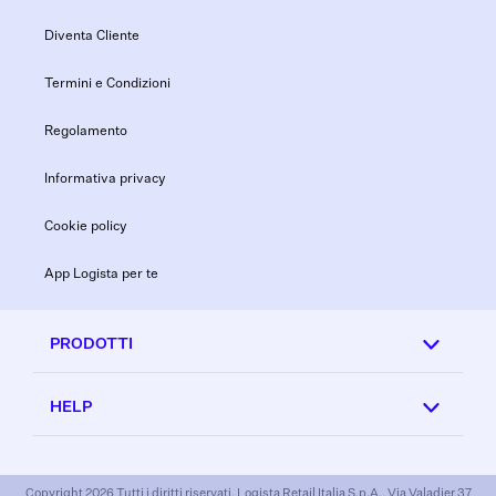
Diventa Cliente
Termini e Condizioni
Regolamento
Informativa privacy
Cookie policy
App Logista per te
PRODOTTI
HELP
Copyright 2026 Tutti i diritti riservati. Logista Retail Italia S.p.A., Via Valadier 37