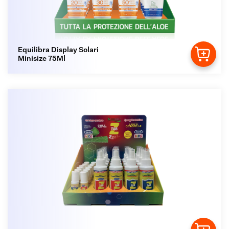
Equilibra Display Solari
Minisize 75Ml