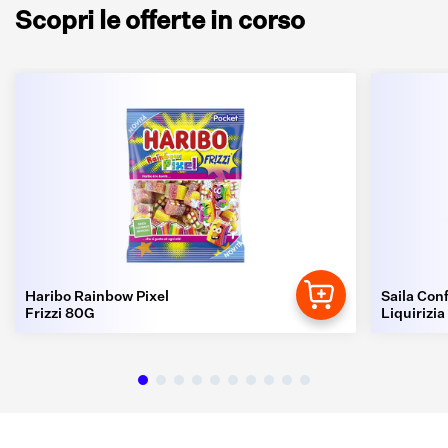
Scopri le offerte in corso
Haribo Rainbow Pixel
Saila Conf
Frizzi 80G
Liquirizia