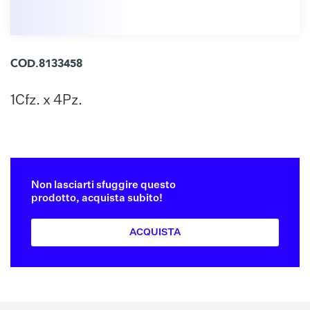
COD.8133458
1Cfz. x 4Pz.
Non lasciarti sfuggire questo
prodotto, acquista subito!
ACQUISTA