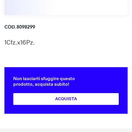
COD.8098299
1Cfz.x16Pz.
Non lasciarti sfuggire questo
prodotto, acquista subito!
ACQUISTA