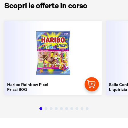
Scopri le offerte in corso
Haribo Rainbow Pixel
Saila Conf
Frizzi 80G
Liquirizia