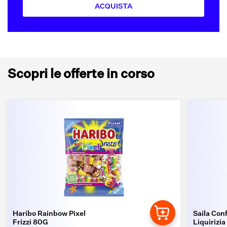
ACQUISTA
Scopri le offerte in corso
Haribo Rainbow Pixel
Saila Conf
Frizzi 80G
Liquirizia