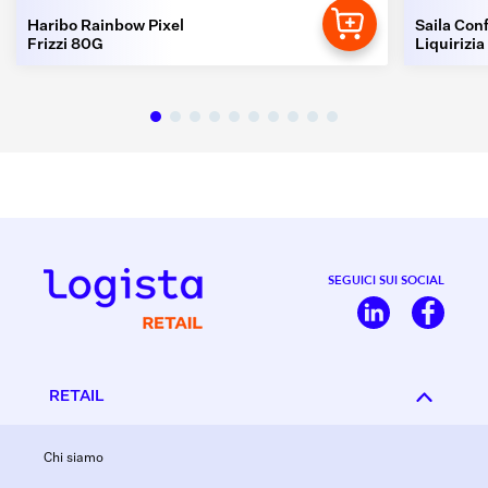
Haribo Rainbow Pixel
Saila Conf
Frizzi 80G
Liquirizia
SEGUICI SUI SOCIAL
RETAIL
Chi siamo