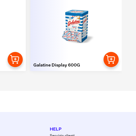
Pas
Galatine Display 600G
Ass
HELP