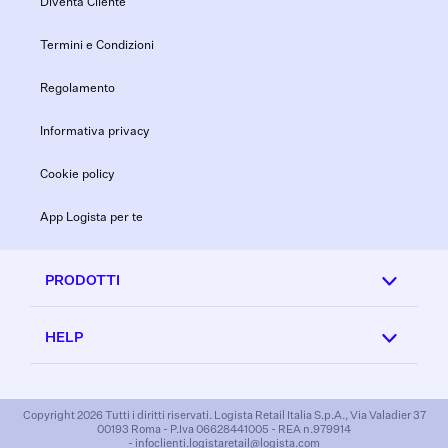
Diventa Cliente
Termini e Condizioni
Regolamento
Informativa privacy
Cookie policy
App Logista per te
PRODOTTI
HELP
Copyright 2026 Tutti i diritti riservati. Logista Retail Italia S.p.A., Via Valadier 37
00193 Roma - P.Iva 06628441005 - REA n.979914
- infoclienti.logistaretail@logista.com