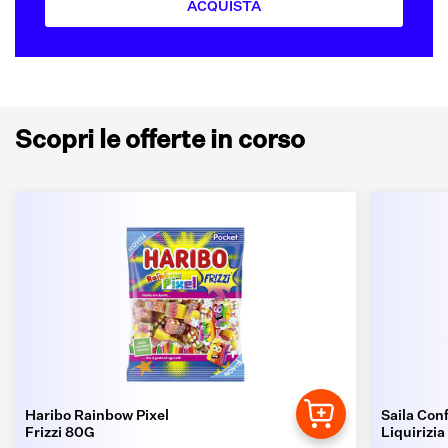
ACQUISTA
Scopri le offerte in corso
Haribo Rainbow Pixel
Saila Conf
Frizzi 80G
Liquirizia