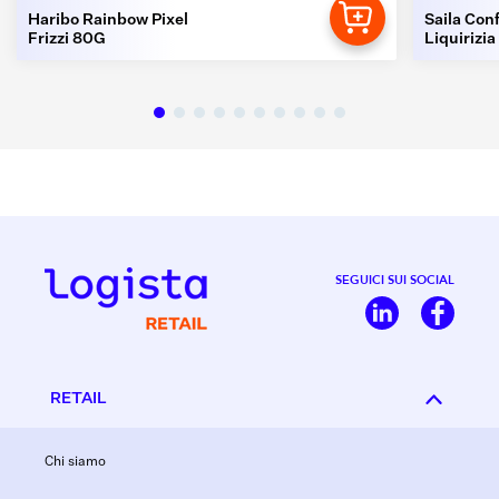
Haribo Rainbow Pixel
Saila Conf
Frizzi 80G
Liquirizia
SEGUICI SUI SOCIAL
RETAIL
Chi siamo